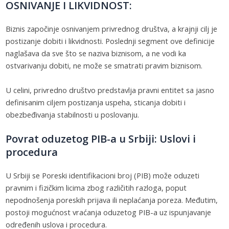
OSNIVANJE I LIKVIDNOST:
Biznis započinje osnivanjem privrednog društva, a krajnji cilj je
postizanje dobiti i likvidnosti. Poslednji segment ove definicije
naglašava da sve što se naziva biznisom, a ne vodi ka
ostvarivanju dobiti, ne može se smatrati pravim biznisom.
U celini, privredno društvo predstavlja pravni entitet sa jasno
definisanim ciljem postizanja uspeha, sticanja dobiti i
obezbeđivanja stabilnosti u poslovanju.
Povrat oduzetog PIB-a u Srbiji: Uslovi i
procedura
U Srbiji se Poreski identifikacioni broj (PIB) može oduzeti
pravnim i fizičkim licima zbog različitih razloga, poput
nepodnošenja poreskih prijava ili neplaćanja poreza. Međutim,
postoji mogućnost vraćanja oduzetog PIB-a uz ispunjavanje
određenih uslova i procedura.