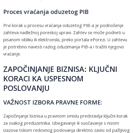
Proces vraćanja oduzetog PIB
Prvi korak u procesu vraćanja oduzetog PIB-a je podnošenje
zahteva nadležnoj poreskoj upravi. Zahtev se može podneti u
pisanom obliku ili elektronski, preko portala ePorezi. U zahtevu
je potrebno navesti razlog oduzimanja PIB-a i tražiti njegovo
vraćanje.
ZAPOČINJANJE BIZNISA: KLJUČNI
KORACI KA USPESNOM
POSLOVANJU
VAŽNOST IZBORA PRAVNE FORME:
Započinjanje biznisa u pravnom smislu predstavlja ključni korak
za svakog preduzetnika. Izbegavanje ili suočavanje s nizom
izazova tokom redovnog poslovanja direktno zavisi od pažljivog