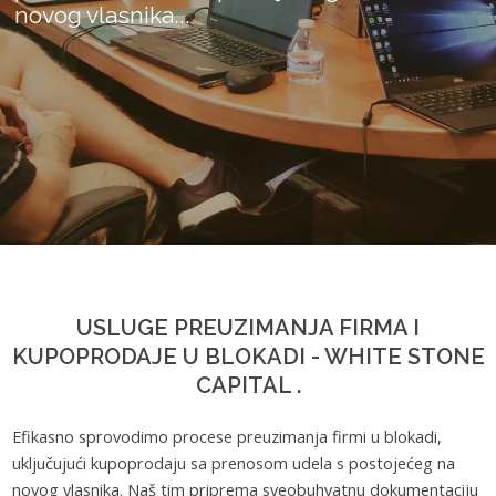
novog vlasnika...
USLUGE PREUZIMANJA FIRMA I
KUPOPRODAJE U BLOKADI - WHITE STONE
CAPITAL .
Efikasno sprovodimo procese preuzimanja firmi u blokadi,
uključujući kupoprodaju sa prenosom udela s postojećeg na
novog vlasnika. Naš tim priprema sveobuhvatnu dokumentaciju