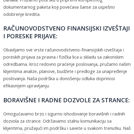
dokumentarnog paketa koji povećava šanse za uspešno
odobrenje kredita.
RAČUNOVODSTVENO FINANSIJSKI IZVEŠTAJI
I PORESKE PRIJAVE:
Obavljamo sve vrste računovodstveno-finansijskih izveštaja i
poreskih prijava za pravna i fizička lica u skladu sa zakonskim
odredbama. Kroz redovno praćenje poslovanja, pružamo našim
klijentima analize, planove, budžete i predloge za unapređenje
poslovanja. Naša podrška u donošenju odluka doprinosi
efikasnijem upravljanju.
BORAVIŠNE I RADNE DOZVOLE ZA STRANCE:
Omogućavamo brzo i sigurno ishodovanje boravišnih i radnih
dozvola za strance. Održavamo stalnu komunikaciju sa
klijentima, pružajući im podršku i savete u svakom trenutku. Naš