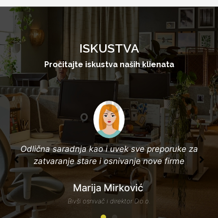
ISKUSTVA
Pročitajte iskustva naših klienata
Odlična saradnja kao i uvek sve preporuke za
zatvaranje stare i osnivanje nove firme
Marija Mirković
Bivši osnivač i direktor D.o.o.