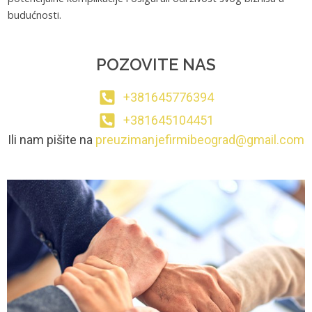
budućnosti.
POZOVITE NAS
+381645776394
+381645104451
Ili nam pišite na
preuzimanjefirmibeograd@gmail.com