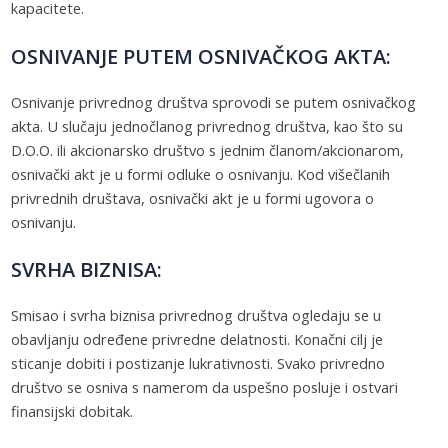
kapacitete.
OSNIVANJE PUTEM OSNIVAČKOG AKTA:
Osnivanje privrednog društva sprovodi se putem osnivačkog
akta. U slučaju jednočlanog privrednog društva, kao što su
D.O.O. ili akcionarsko društvo s jednim članom/akcionarom,
osnivački akt je u formi odluke o osnivanju. Kod višečlanih
privrednih društava, osnivački akt je u formi ugovora o
osnivanju.
SVRHA BIZNISA:
Smisao i svrha biznisa privrednog društva ogledaju se u
obavljanju određene privredne delatnosti. Konačni cilj je
sticanje dobiti i postizanje lukrativnosti. Svako privredno
društvo se osniva s namerom da uspešno posluje i ostvari
finansijski dobitak.