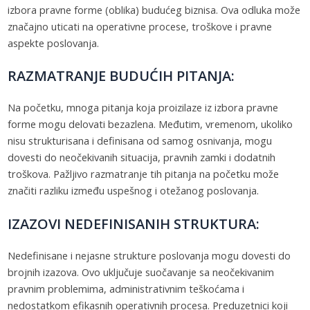
izbora pravne forme (oblika) budućeg biznisa. Ova odluka može
značajno uticati na operativne procese, troškove i pravne
aspekte poslovanja.
RAZMATRANJE BUDUĆIH PITANJA:
Na početku, mnoga pitanja koja proizilaze iz izbora pravne
forme mogu delovati bezazlena. Međutim, vremenom, ukoliko
nisu strukturisana i definisana od samog osnivanja, mogu
dovesti do neočekivanih situacija, pravnih zamki i dodatnih
troškova. Pažljivo razmatranje tih pitanja na početku može
značiti razliku između uspešnog i otežanog poslovanja.
IZAZOVI NEDEFINISANIH STRUKTURA:
Nedefinisane i nejasne strukture poslovanja mogu dovesti do
brojnih izazova. Ovo uključuje suočavanje sa neočekivanim
pravnim problemima, administrativnim teškoćama i
nedostatkom efikasnih operativnih procesa. Preduzetnici koji