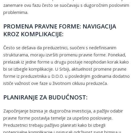
zanemare ovu fazu često se suočavaju s dugoročnim poslovnim
problemima.
PROMENA PRAVNE FORME: NAVIGACIJA
KROZ KOMPLIKACIJE:
Često se dešava da preduzetnici, suočeni s nedefinisanim
strukturama, moraju izvršiti promenu pravne forme. Ponekad,
prelazak iz jedne forme u drugu postaje neophodan korak kako
bi se izbegle komplikacije. U Srbiji, aktuelnost promene pravne
forme iz preduzetnika u D.O.O. u poslednjim godinama dodatno
ističe važnost ove faze u životnom ciklusu preduzeća.
PLANIRANJE ZA BUDUĆNOST:
Započinjanje biznisa je dugoročna investicija, a pažljiv odabir
pravne forme postavlja temelje za uspešno poslovanje.
Preduzetnici trebaju pažljivo planirati kako bi izbegli
potencijalne komplikacije i osigurali održivost svog biznisa u