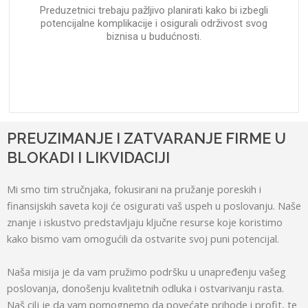
Preduzetnici trebaju pažljivo planirati kako bi izbegli
potencijalne komplikacije i osigurali održivost svog
biznisa u budućnosti.
PREUZIMANJE I ZATVARANJE FIRME U
BLOKADI I LIKVIDACIJI
Mi smo tim stručnjaka, fokusirani na pružanje poreskih i
finansijskih saveta koji će osigurati vaš uspeh u poslovanju. Naše
znanje i iskustvo predstavljaju ključne resurse koje koristimo
kako bismo vam omogućili da ostvarite svoj puni potencijal.
Naša misija je da vam pružimo podršku u unapređenju vašeg
poslovanja, donošenju kvalitetnih odluka i ostvarivanju rasta.
Naš cilj je da vam pomognemo da povećate prihode i profit, te