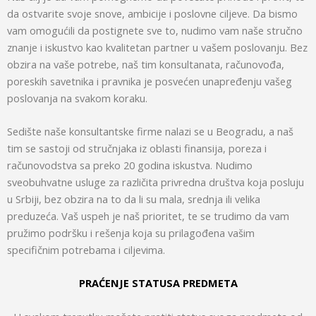
da ostvarite svoje snove, ambicije i poslovne ciljeve. Da bismo
vam omogućili da postignete sve to, nudimo vam naše stručno
znanje i iskustvo kao kvalitetan partner u vašem poslovanju. Bez
obzira na vaše potrebe, naš tim konsultanata, računovođa,
poreskih savetnika i pravnika je posvećen unapređenju vašeg
poslovanja na svakom koraku.
Sedište naše konsultantske firme nalazi se u Beogradu, a naš
tim se sastoji od stručnjaka iz oblasti finansija, poreza i
računovodstva sa preko 20 godina iskustva. Nudimo
sveobuhvatne usluge za različita privredna društva koja posluju
u Srbiji, bez obzira na to da li su mala, srednja ili velika
preduzeća. Vaš uspeh je naš prioritet, te se trudimo da vam
pružimo podršku i rešenja koja su prilagođena vašim
specifičnim potrebama i ciljevima.
PRAĆENJE STATUSA PREDMETA