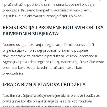
i pruža stručnu podršku u svim fazama kupovine i prodaje
preduzeća. Pružamo kompletnu administrativno-pravnu
logistiku koja olakšava preuzimanje firmi u blokadi.
REGISTRACIJA I PROMENE KOD SVIH OBLIKA
PRIVREDNIH SUBJEKATA:
Nudimo usluge otvaranja i registracije firmi, obuhvatajući
organizaciju kompletnog procesa i pripremu potpune
dokumentacije za osnivanje preduzeća. Vršimo i promene u
Agenciji za privredne registre (APR), evidentirajući različite vrste
promena kako kod privrednih društava, tako i kod
preduzetnika.
IZRADA BIZNIS PLANOVA I BUDŽETA:
Naš tim stručnjaka izrađuje detaljne biznis planove i budžete,
prateći sve korake pri apliciranju za kredite kod fondova i
banaka. Pružamo podršku u pripremi kompletnog