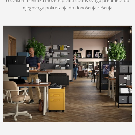
U svakom trenutku možete pratiti status svoga predmeta od
njegovoga pokretanja do donošenja rešenja