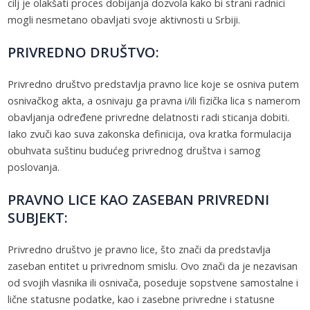
cilj je olakšati proces dobijanja dozvola kako bi strani radnici
mogli nesmetano obavljati svoje aktivnosti u Srbiji.
PRIVREDNO DRUŠTVO:
Privredno društvo predstavlja pravno lice koje se osniva putem
osnivačkog akta, a osnivaju ga pravna i/ili fizička lica s namerom
obavljanja određene privredne delatnosti radi sticanja dobiti.
Iako zvuči kao suva zakonska definicija, ova kratka formulacija
obuhvata suštinu budućeg privrednog društva i samog
poslovanja.
PRAVNO LICE KAO ZASEBAN PRIVREDNI
SUBJEKT:
Privredno društvo je pravno lice, što znači da predstavlja
zaseban entitet u privrednom smislu. Ovo znači da je nezavisan
od svojih vlasnika ili osnivača, poseduje sopstvene samostalne i
lične statusne podatke, kao i zasebne privredne i statusne